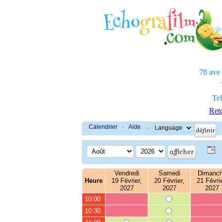
78 ave
Tel
Reto
Calendrier
·
Aide
·
Vendredi
Samedi
Dimanc
Heure
19 Février,
20 Février,
21 Févrie
2027
2027
2027
10:00
10:30