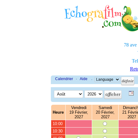
78 ave
Tel
Reto
Calendrier
·
Aide
·
Vendredi
Samedi
Dimanc
Heure
19 Février,
20 Février,
21 Févrie
2027
2027
2027
10:00
10:30