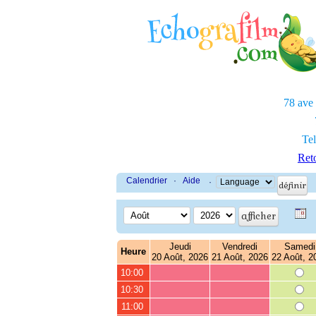
78 ave
Tel
Reto
Calendrier
·
Aide
·
Jeudi
Vendredi
Samedi
Heure
20 Août, 2026
21 Août, 2026
22 Août, 2
10:00
10:30
11:00