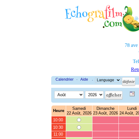
78 ave
Tel
Reto
Calendrier
·
Aide
·
Samedi
Dimanche
Lundi
Heure
22 Août, 2026
23 Août, 2026
24 Août, 2
10:00
10:30
11:00