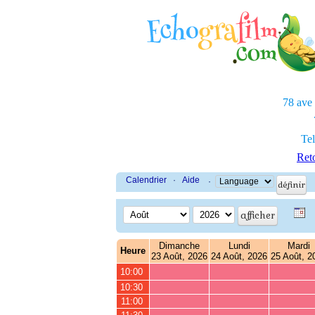
78 ave
Tel
Reto
Calendrier
·
Aide
·
Dimanche
Lundi
Mardi
Heure
23 Août, 2026
24 Août, 2026
25 Août, 2
10:00
10:30
11:00