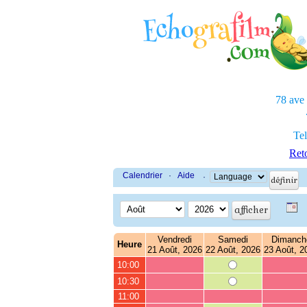
78 ave
Tel
Reto
Calendrier
·
Aide
·
Vendredi
Samedi
Dimanch
Heure
21 Août, 2026
22 Août, 2026
23 Août, 2
10:00
10:30
11:00