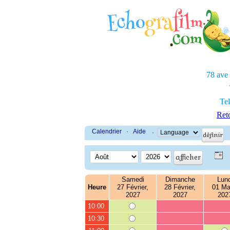
78 ave
Tel
Reto
Calendrier
·
Aide
·
Samedi
Dimanche
Lund
Heure
27 Février,
28 Février,
01 Ma
2027
2027
202
10:00
10:30