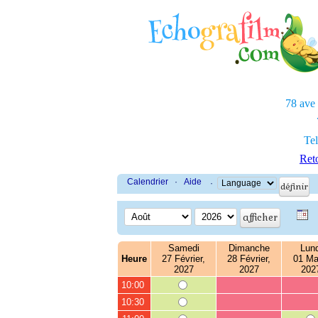
78 ave
Tel
Reto
Calendrier
·
Aide
·
Samedi
Dimanche
Lund
Heure
27 Février,
28 Février,
01 Ma
2027
2027
202
10:00
10:30