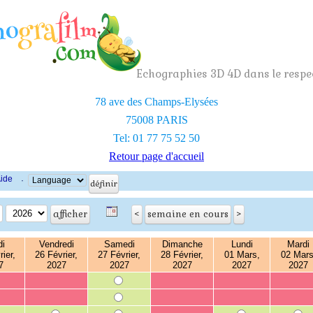
Echographies 3D 4D dans le respec
78 ave des Champs-Elysées
75008 PARIS
Tel: 01 77 75 52 50
Retour page d'accueil
ide
·
di
Vendredi
Samedi
Dimanche
Lundi
Mardi
ier,
26 Février,
27 Février,
28 Février,
01 Mars,
02 Mars
7
2027
2027
2027
2027
2027