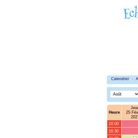
Calendrier
·
A
Jeu
Heure
25 Févr
202
10:00
10:30