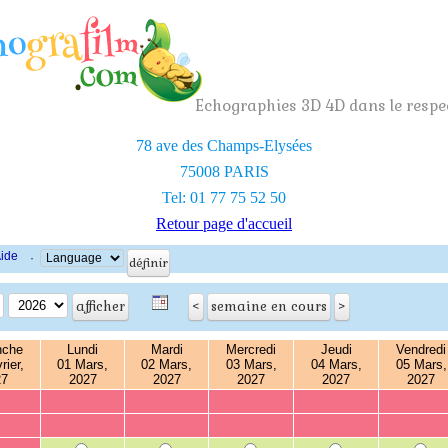
Echographies 3D 4D dans le respec
78 ave des Champs-Elysées
75008 PARIS
Tel: 01 77 75 52 50
Retour page d'accueil
ide
·
nche
Lundi
Mardi
Mercredi
Jeudi
Vendredi
rier,
01 Mars,
02 Mars,
03 Mars,
04 Mars,
05 Mars,
27
2027
2027
2027
2027
2027