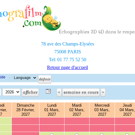
Echographies 3D 4D dans le respec
78 ave des Champs-Elysées
75008 PARIS
Tel: 01 77 75 52 50
Retour page d'accueil
ide
·
di
Dimanche
Lundi
Mardi
Mercredi
Jeudi
rier,
28 Février,
01 Mars,
02 Mars,
03 Mars,
04 Mars,
7
2027
2027
2027
2027
2027