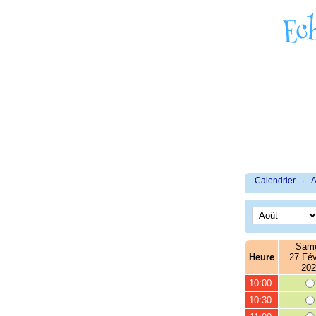
Calendrier
·
A
Same
Heure
27 Fév
202
10:00
10:30