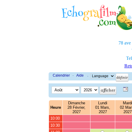
78 ave
Tel
Reto
Calendrier
·
Aide
·
Dimanche
Lundi
Mard
Heure
28 Février,
01 Mars,
02 Mar
2027
2027
2027
10:00
10:30