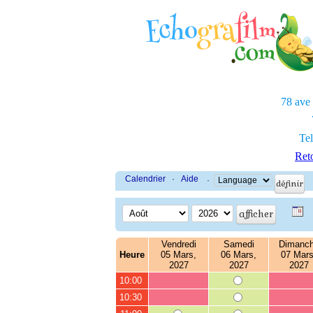
78 ave
Tel
Reto
Calendrier
·
Aide
·
Vendredi
Samedi
Dimanc
Heure
05 Mars,
06 Mars,
07 Mars
2027
2027
2027
10:00
10:30