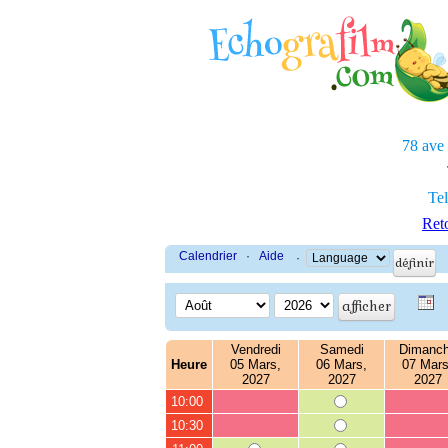
78 ave
Tel
Reto
Calendrier
·
Aide
·
Vendredi
Samedi
Dimanc
Heure
05 Mars,
06 Mars,
07 Mars
2027
2027
2027
10:00
10:30