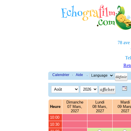
78 ave
Tel
Reto
Calendrier
·
Aide
·
Dimanche
Lundi
Mardi
Heure
07 Mars,
08 Mars,
09 Mars
2027
2027
2027
10:00
10:30