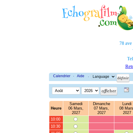
78 ave
Tel
Reto
Calendrier
·
Aide
·
Samedi
Dimanche
Lundi
Heure
06 Mars,
07 Mars,
08 Mars
2027
2027
2027
10:00
10:30