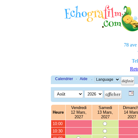
78 ave
Tel
Reto
Calendrier
·
Aide
·
Vendredi
Samedi
Dimanc
Heure
12 Mars,
13 Mars,
14 Mars
2027
2027
2027
10:00
10:30