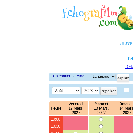
78 ave
Tel
Reto
Calendrier
·
Aide
·
Vendredi
Samedi
Dimanc
Heure
12 Mars,
13 Mars,
14 Mars
2027
2027
2027
10:00
10:30