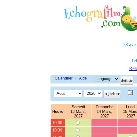
78 ave
Tel
Reto
Calendrier
·
Aide
·
Samedi
Dimanche
Lundi
Heure
13 Mars,
14 Mars,
15 Mars
2027
2027
2027
10:00
10:30