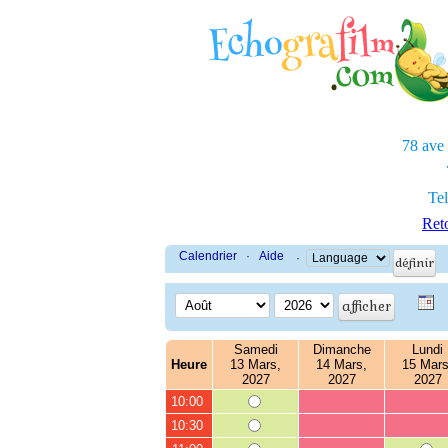
78 ave
Tel
Reto
Calendrier
·
Aide
·
Samedi
Dimanche
Lundi
Heure
13 Mars,
14 Mars,
15 Mars
2027
2027
2027
10:00
10:30