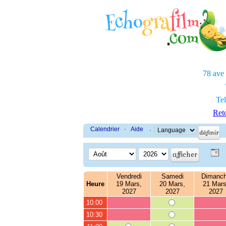
78 ave
Tel
Reto
Calendrier
·
Aide
·
Vendredi
Samedi
Dimanc
Heure
19 Mars,
20 Mars,
21 Mars
2027
2027
2027
10:00
10:30