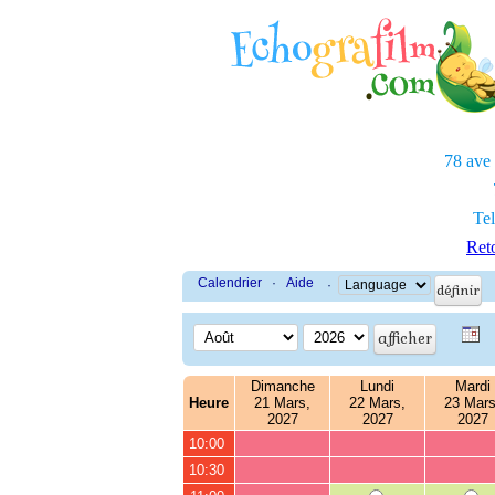
78 ave
Tel
Reto
Calendrier
·
Aide
·
Dimanche
Lundi
Mardi
Heure
21 Mars,
22 Mars,
23 Mars
2027
2027
2027
10:00
10:30