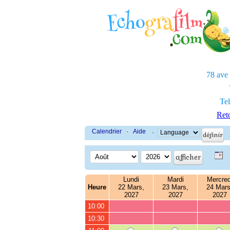
78 ave
Tel
Reto
Calendrier
·
Aide
·
Lundi
Mardi
Mercred
Heure
22 Mars,
23 Mars,
24 Mars
2027
2027
2027
10:00
10:30