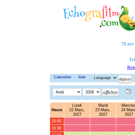
78 ave
Tel
Reto
Calendrier
·
Aide
·
Lundi
Mardi
Mercred
Heure
22 Mars,
23 Mars,
24 Mars
2027
2027
2027
10:00
10:30