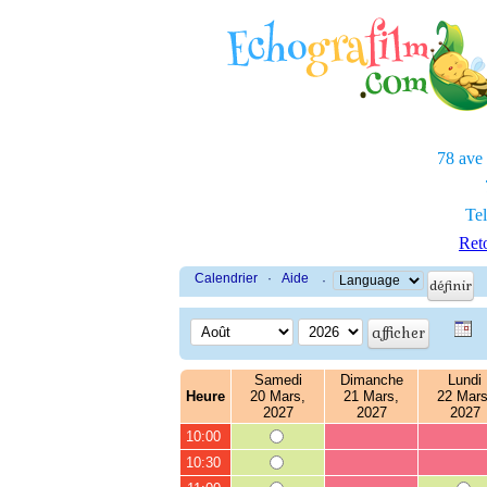
78 ave
Tel
Reto
Calendrier
·
Aide
·
Samedi
Dimanche
Lundi
Heure
20 Mars,
21 Mars,
22 Mars
2027
2027
2027
10:00
10:30