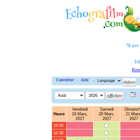
78 ave
Tel
Reto
Calendrier
·
Aide
·
Vendredi
Samedi
Dimanc
Heure
19 Mars,
20 Mars,
21 Mars
2027
2027
2027
10:00
10:30