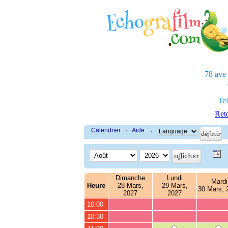
78 ave
Tel
Reto
Calendrier
·
Aide
·
Dimanche
Lundi
Mardi
Heure
28 Mars,
29 Mars,
30 Mars, 
2027
2027
10:00
10:30