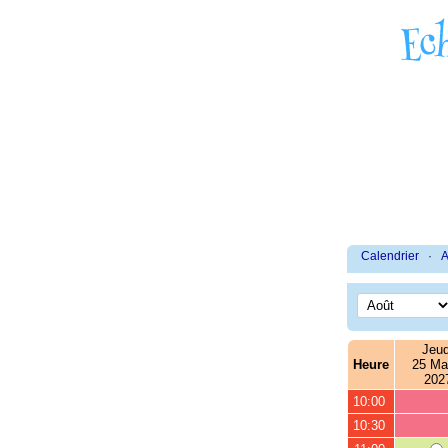
Calendrier
·
A
Jeud
Heure
25 Ma
202
10:00
10:30