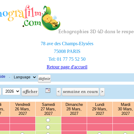
Echographies 3D 4D dans le respec
78 ave des Champs-Elysées
75008 PARIS
Tel: 01 77 75 52 50
Retour page d'accueil
ide
·
i
Vendredi
Samedi
Dimanche
Lundi
Mardi
rs,
26 Mars,
27 Mars,
28 Mars,
29 Mars,
30 Mars,
7
2027
2027
2027
2027
2027