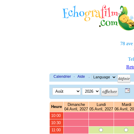
78 ave
Tel
Reto
Calendrier
·
Aide
·
Dimanche
Lundi
Mardi
Heure
04 Avril, 2027
05 Avril, 2027
06 Avril, 2
10:00
10:30
11:00