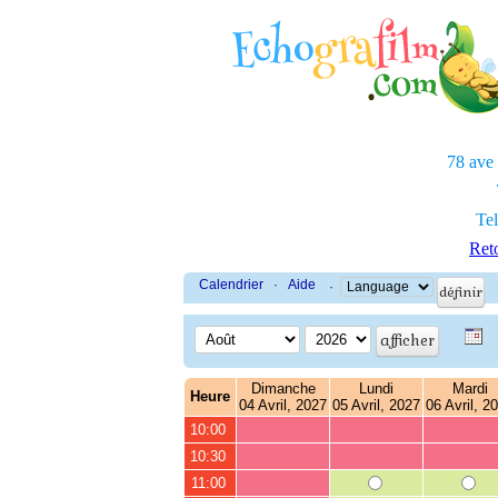
78 ave
Tel
Reto
Calendrier
·
Aide
·
Dimanche
Lundi
Mardi
Heure
04 Avril, 2027
05 Avril, 2027
06 Avril, 2
10:00
10:30
11:00