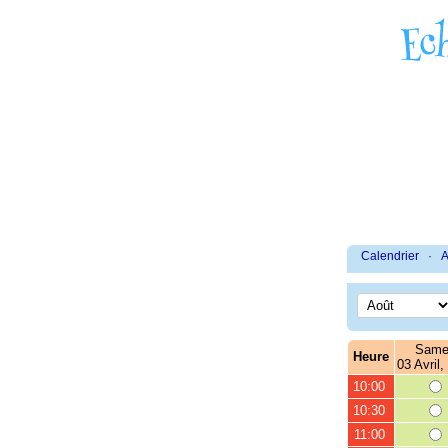
Calendrier
·
A
Same
Heure
03 Avril,
10:00
10:30
11:00