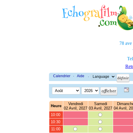
78 ave
Tel
Reto
Calendrier
·
Aide
·
Vendredi
Samedi
Dimanch
Heure
02 Avril, 2027
03 Avril, 2027
04 Avril, 2
10:00
10:30
11:00