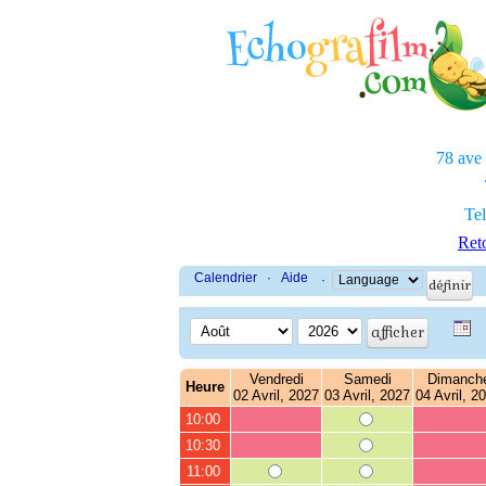
78 ave
Tel
Reto
Calendrier
·
Aide
·
Vendredi
Samedi
Dimanch
Heure
02 Avril, 2027
03 Avril, 2027
04 Avril, 2
10:00
10:30
11:00