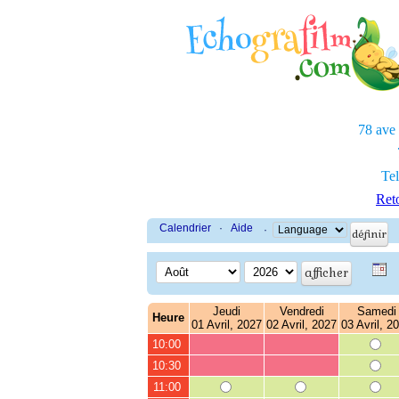
78 ave
Tel
Reto
Calendrier
·
Aide
·
Jeudi
Vendredi
Samedi
Heure
01 Avril, 2027
02 Avril, 2027
03 Avril, 2
10:00
10:30
11:00