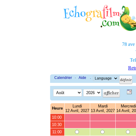
78 ave
Tel
Reto
Calendrier
·
Aide
·
Lundi
Mardi
Mercredi
Heure
12 Avril, 2027
13 Avril, 2027
14 Avril, 2
10:00
10:30
11:00