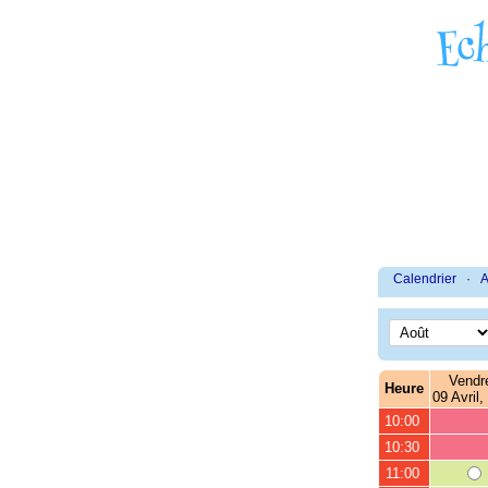
Calendrier
·
A
Vendr
Heure
09 Avril,
10:00
10:30
11:00