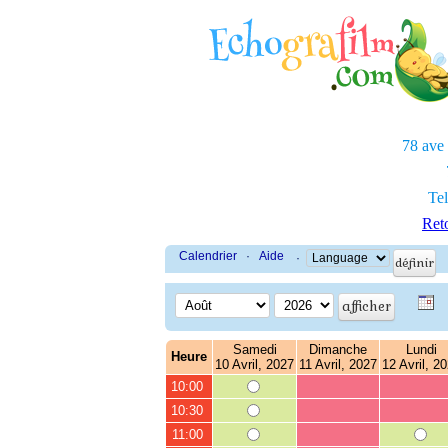
78 ave
Tel
Reto
Calendrier
·
Aide
·
Samedi
Dimanche
Lundi
Heure
10 Avril, 2027
11 Avril, 2027
12 Avril, 2
10:00
10:30
11:00