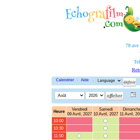
78 ave
Tel
Reto
Calendrier
·
Aide
·
Vendredi
Samedi
Dimanch
Heure
09 Avril, 2027
10 Avril, 2027
11 Avril, 2
10:00
10:30
11:00