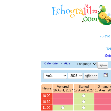
78 ave
Tel
Reto
Calendrier
·
Aide
·
Vendredi
Samedi
Dimanch
Heure
16 Avril, 2027
17 Avril, 2027
18 Avril, 2
10:00
10:30
11:00