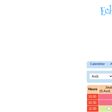
Calendrier
·
A
Jeud
Heure
15 Avril,
10:00
10:30
11:00