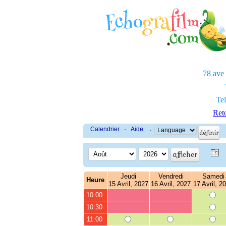
78 ave
Tel
Reto
Calendrier
·
Aide
·
Jeudi
Vendredi
Samedi
Heure
15 Avril, 2027
16 Avril, 2027
17 Avril, 2
10:00
10:30
11:00