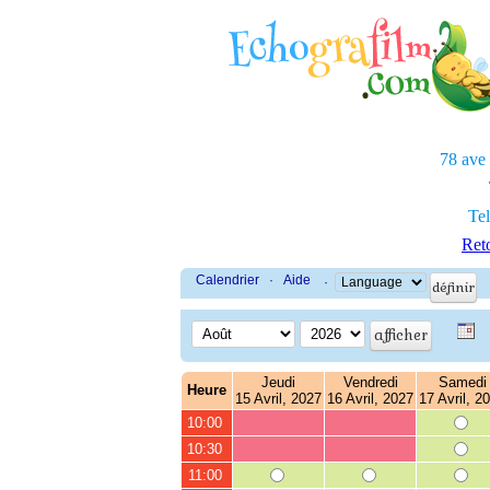
78 ave
Tel
Reto
Calendrier
·
Aide
·
Jeudi
Vendredi
Samedi
Heure
15 Avril, 2027
16 Avril, 2027
17 Avril, 2
10:00
10:30
11:00