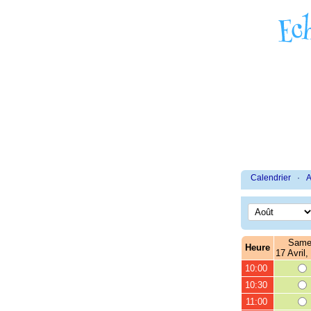
Calendrier
·
A
Same
Heure
17 Avril,
10:00
10:30
11:00