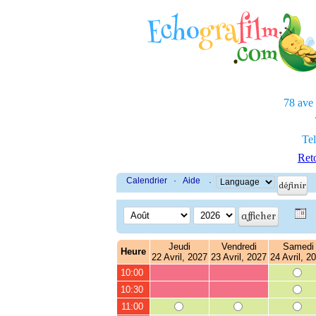
78 ave
Tel
Reto
Calendrier
·
Aide
·
Jeudi
Vendredi
Samedi
Heure
22 Avril, 2027
23 Avril, 2027
24 Avril, 2
10:00
10:30
11:00