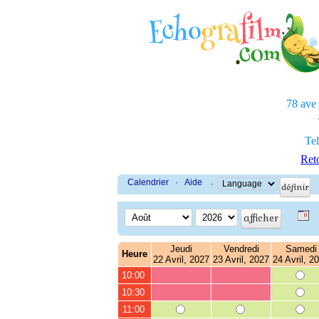
78 ave
Tel
Reto
Calendrier
·
Aide
·
Jeudi
Vendredi
Samedi
Heure
22 Avril, 2027
23 Avril, 2027
24 Avril, 2
10:00
10:30
11:00