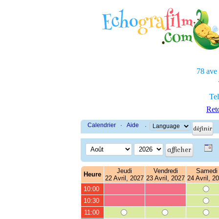
78 ave
Tel
Reto
Calendrier
·
Aide
·
Jeudi
Vendredi
Samedi
Heure
22 Avril, 2027
23 Avril, 2027
24 Avril, 2
10:00
10:30
11:00