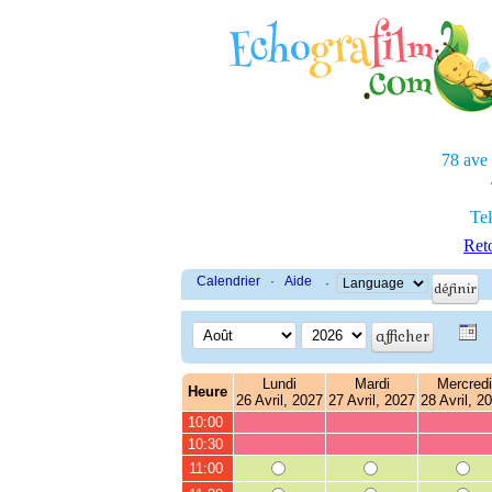
78 ave
Tel
Reto
Calendrier
·
Aide
·
Lundi
Mardi
Mercredi
Heure
26 Avril, 2027
27 Avril, 2027
28 Avril, 2
10:00
10:30
11:00