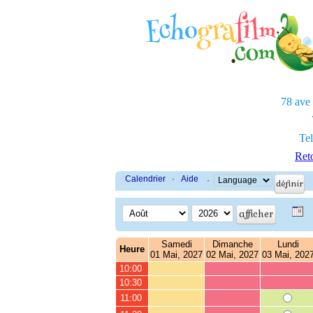
78 ave
Tel
Reto
Calendrier
·
Aide
·
Samedi
Dimanche
Lundi
Heure
01 Mai, 2027
02 Mai, 2027
03 Mai, 202
10:00
10:30
11:00