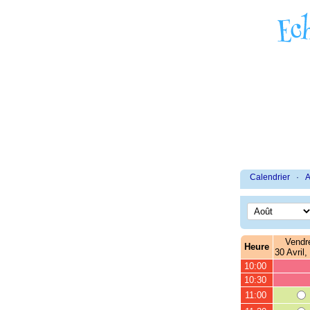
Calendrier
·
A
Vendr
Heure
30 Avril,
10:00
10:30
11:00