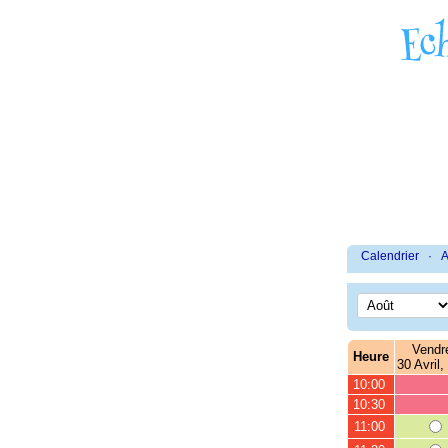
Calendrier
·
A
Vendr
Heure
30 Avril,
10:00
10:30
11:00